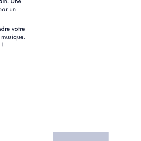
ain. Une
par un
dre votre
 musique.
 !