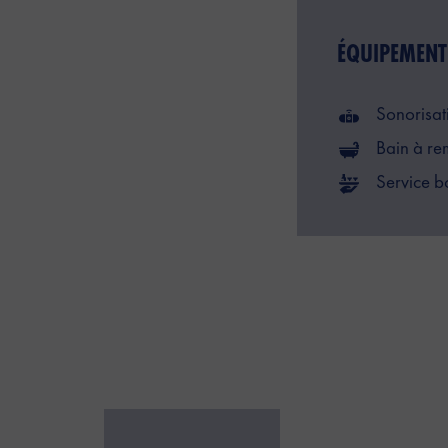
ÉQUIPEMENT
Sonorisat
Bain à re
Service b