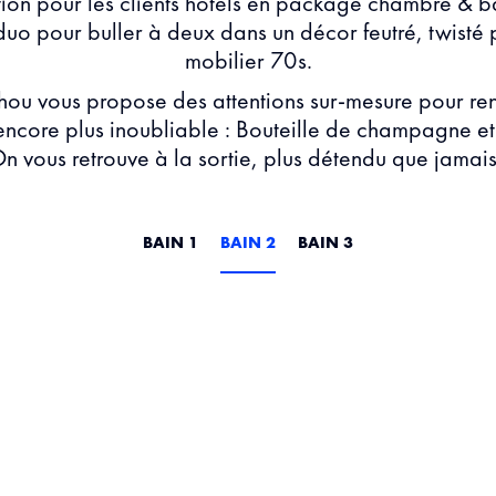
tion pour les clients hôtels en package chambre & b
 duo pour buller à deux dans un décor feutré, twisté 
mobilier 70s.
hou vous propose des attentions sur-mesure pour ren
ncore plus inoubliable : Bouteille de champagne et
n vous retrouve à la sortie, plus détendu que jamais
BAIN 1
BAIN 2
BAIN 3