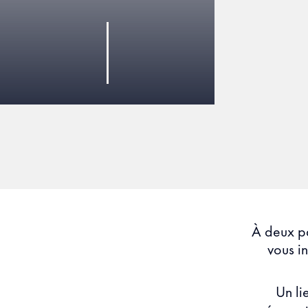
À deux p
vous i
Un li