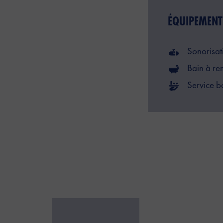
ÉQUIPEMENT
Sonorisat
Bain à re
Service b