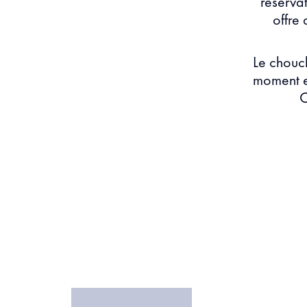
réserva
offre
Le chouc
moment e
O