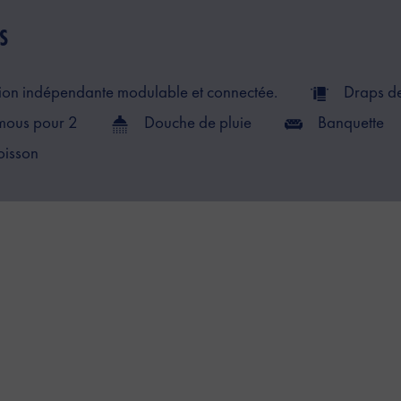
S
ion indépendante modulable et connectée.
Draps d
mous pour 2
Douche de pluie
Banquette
oisson