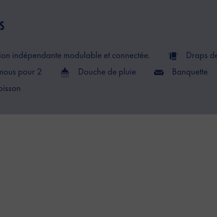
S
ion indépendante modulable et connectée.
Draps d
mous pour 2
Douche de pluie
Banquette
oisson