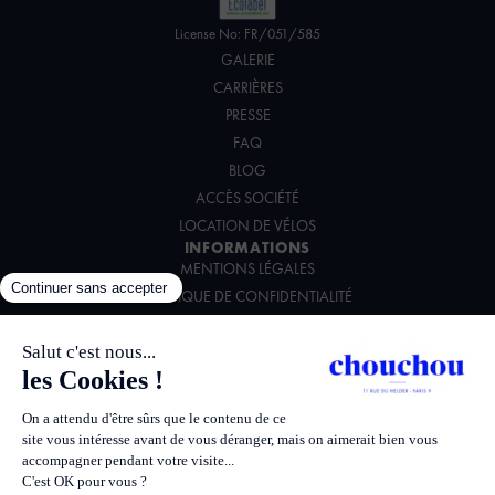
License No: FR/051/585
GALERIE
CARRIÈRES
PRESSE
FAQ
BLOG
ACCÈS SOCIÉTÉ
LOCATION DE VÉLOS
INFORMATIONS
MENTIONS LÉGALES
POLITIQUE DE CONFIDENTIALITÉ
CONDITIONS GÉNÉRALES DE VENTE
CHARTE ENVIRONNEMENTALE
SUIVEZ-NOUS