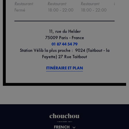
Restaurant
Restaurant
Restaurant
Restaura
Fermé
18:00 - 22:00
18:00 - 22:00
18:00 -
11, rue du Helder
75009 Paris - France
01 87 44 54 79
Station Vélib la plus proche : 9024 (Taitbout - la
Fayette) 27 Rue Taitbout
ITINÉRAIRE ET PLAN
FRENCH