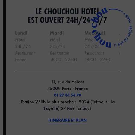
LE CHOUCHOU HOTEL
EST OUVERT 24H/24 7J/7
Lundi
Mardi
Mercredi
Jeudi
Hôtel
Hôtel
Hôtel
Hôtel
24h/24
24h/24
24h/24
24h/24
Restaurant
Restaurant
Restaurant
Restaura
Fermé
18:00 - 22:00
18:00 - 22:00
18:00 -
11, rue du Helder
75009 Paris - France
01 87 44 54 79
Station Vélib la plus proche : 9024 (Taitbout - la
Fayette) 27 Rue Taitbout
ITINÉRAIRE ET PLAN