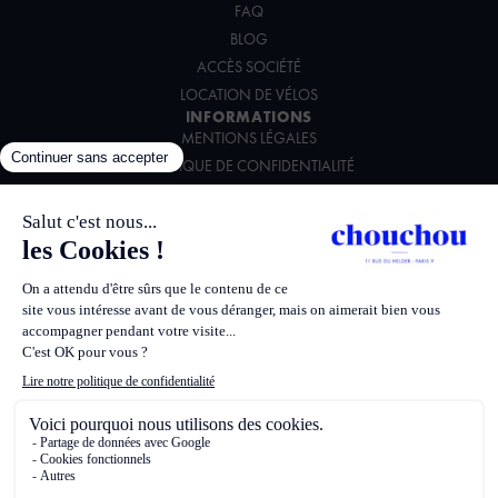
FAQ
BLOG
ACCÈS SOCIÉTÉ
LOCATION DE VÉLOS
INFORMATIONS
MENTIONS LÉGALES
POLITIQUE DE CONFIDENTIALITÉ
CONDITIONS GÉNÉRALES DE VENTE
CHARTE ENVIRONNEMENTALE
SUIVEZ-NOUS
Propulsé par
Sabre
387526 Apollo
G0065 Worldspan
PARCH Amadeus
PARCHC HCD
167049593