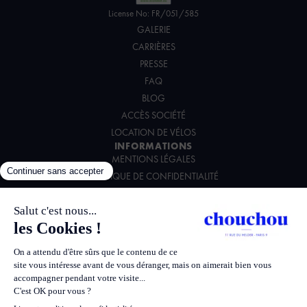
License No: FR/051/585
GALERIE
CARRIÈRES
PRESSE
FAQ
BLOG
ACCÈS SOCIÉTÉ
LOCATION DE VÉLOS
INFORMATIONS
MENTIONS LÉGALES
POLITIQUE DE CONFIDENTIALITÉ
CONDITIONS GÉNÉRALES DE VENTE
CHARTE ENVIRONNEMENTALE
SUIVEZ-NOUS