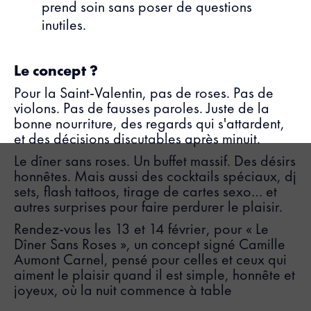
prend soin sans poser de questions
inutiles.
Le concept ?
Pour la Saint-Valentin, pas de roses. Pas de
violons. Pas de fausses paroles. Juste de la
bonne nourriture, des regards qui s'attardent,
et des décisions discutables après minuit.
Le dîner sans roses. Un buffet massif. Des désirs
honnêtes. Mais aussi des cocktails spéciaux, dj
sets, flash tattoos, tirage de cartes sexo… et
autres surprises pour faire perdurer le plaisir.
Rendez-vous les 13 et 14 février, pour « Le
Dîner Sans Roses », un concept signé Camille
Aumont Carnel, pensé pour celles et ceux qui
aiment le plaisir quand il est simple, honnête et
joyeux, où la nuit commence à table