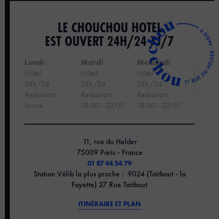
LE CHOUCHOU HOTEL
EST OUVERT 24H/24 7J/7
Lundi
Mardi
Mercredi
Jeudi
Hôtel
Hôtel
Hôtel
Hôtel
24h/24
24h/24
24h/24
24h/24
Restaurant
Restaurant
Restaurant
Restaura
Fermé
18:00 - 22:00
18:00 - 22:00
18:00 -
11, rue du Helder
75009 Paris - France
01 87 44 54 79
Station Vélib la plus proche : 9024 (Taitbout - la
Fayette) 27 Rue Taitbout
ITINÉRAIRE ET PLAN